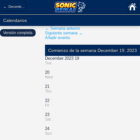
← December 2023
Calendarios
← Semana anterior
Versión completa
Siguiente semana →
Añadir evento
Comienzo de la semana December 19, 2023
December 2023 19
Tue
20
Wed
21
Thu
22
Fri
23
Sat
24
Sun