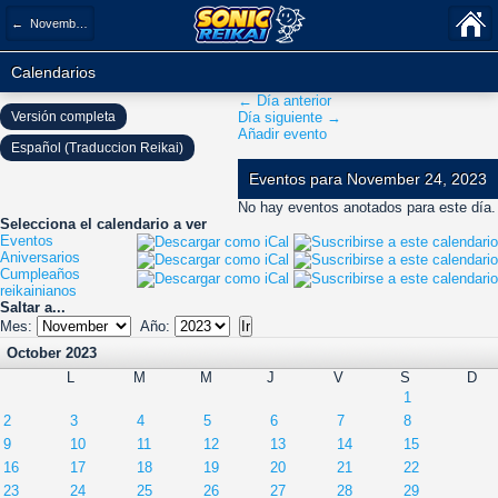
← November 2023
Calendarios
← Día anterior
Versión completa
Día siguiente →
Añadir evento
Español (Traduccion Reikai)
Eventos para November 24, 2023
No hay eventos anotados para este día.
Selecciona el calendario a ver
Eventos
Aniversarios
Cumpleaños
reikainianos
Saltar a...
Mes:
Año:
October 2023
L
M
M
J
V
S
D
1
2
3
4
5
6
7
8
9
10
11
12
13
14
15
16
17
18
19
20
21
22
23
24
25
26
27
28
29