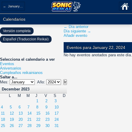
← January 2024
Calendarios
← Día anterior
Versión completa
Día siguiente →
Añadir evento
Español (Traduccion Reikai)
Eventos para January 22, 2024
No hay eventos anotados para este día.
Selecciona el calendario a ver
Eventos
Aniversarios
Cumpleaños reikainianos
Saltar a...
Mes:
Año:
December 2023
L
M
M
J
V
S
D
1
2
3
4
5
6
7
8
9
10
11
12
13
14
15
16
17
18
19
20
21
22
23
24
25
26
27
28
29
30
31