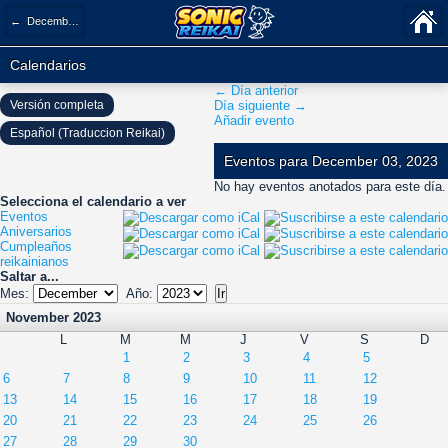
← December 2023
Calendarios
← Día anterior
Versión completa
Día siguiente →
Añadir evento
Español (Traduccion Reikai)
Eventos para December 03, 2023
No hay eventos anotados para este día.
Selecciona el calendario a ver
Eventos
Aniversarios
Cumpleaños
reikainianos
Saltar a...
Mes:
Año:
November 2023
L
M
M
J
V
S
D
1
2
3
4
5
6
7
8
9
10
11
12
13
14
15
16
17
18
19
20
21
22
23
24
25
26
27
28
29
30