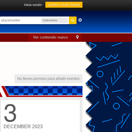
Inicia sesión
¡Únete a Sonic Reikai!
Calendario
sónico
Ver contenido nuevo
No tienes permiso para añadir eventos
3
DECEMBER 2023