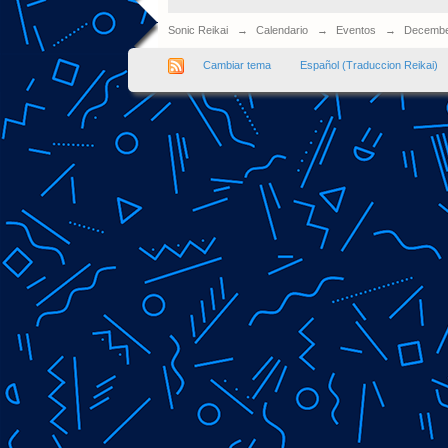
Sonic Reikai
→
Calendario
→
Eventos
→
Decembe
Cambiar tema
Español (Traduccion Reikai)