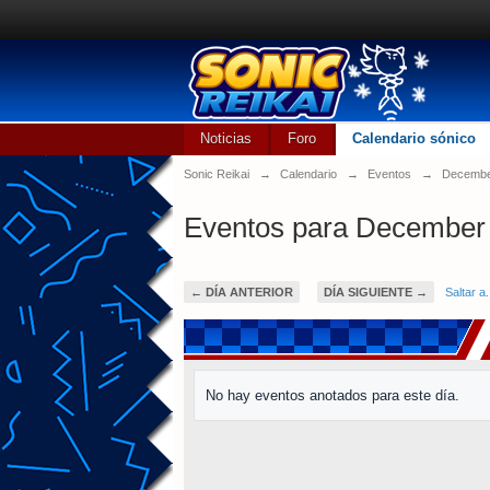
Noticias
Foro
Calendario sónico
Sonic Reikai
→
Calendario
→
Eventos
→
Decembe
Eventos para December 
← DÍA ANTERIOR
DÍA SIGUIENTE →
Saltar a.
No hay eventos anotados para este día.