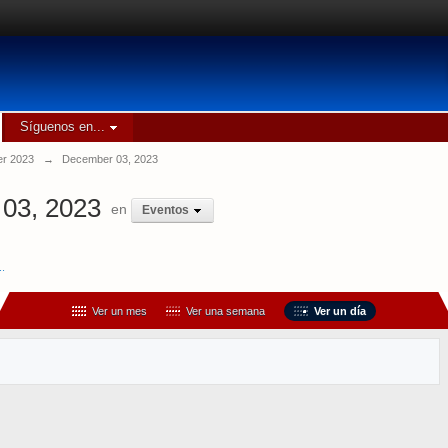
Síguenos en...
r 2023
→
December 03, 2023
03, 2023
en
Eventos
..
Ver un mes
Ver una semana
Ver un día