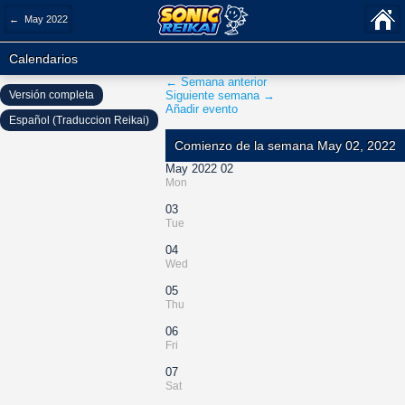
← May 2022
Calendarios
← Semana anterior
Versión completa
Siguiente semana →
Añadir evento
Español (Traduccion Reikai)
Comienzo de la semana May 02, 2022
May 2022 02
Mon
03
Tue
04
Wed
05
Thu
06
Fri
07
Sat