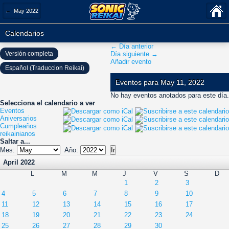
← May 2022
Calendarios
← Día anterior
Versión completa
Día siguiente →
Añadir evento
Español (Traduccion Reikai)
Eventos para May 11, 2022
No hay eventos anotados para este día.
Selecciona el calendario a ver
Eventos
Aniversarios
Cumpleaños
reikainianos
Saltar a...
Mes:
Año:
April 2022
L
M
M
J
V
S
D
1
2
3
4
5
6
7
8
9
10
11
12
13
14
15
16
17
18
19
20
21
22
23
24
25
26
27
28
29
30