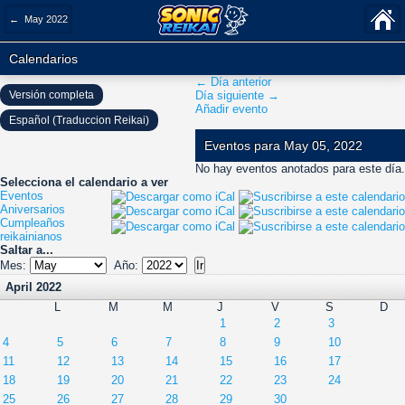
← May 2022
Calendarios
← Día anterior
Versión completa
Día siguiente →
Añadir evento
Español (Traduccion Reikai)
Eventos para May 05, 2022
No hay eventos anotados para este día.
Selecciona el calendario a ver
Eventos
Aniversarios
Cumpleaños
reikainianos
Saltar a...
Mes:
Año:
April 2022
L
M
M
J
V
S
D
1
2
3
4
5
6
7
8
9
10
11
12
13
14
15
16
17
18
19
20
21
22
23
24
25
26
27
28
29
30