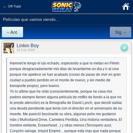
← Off-Topic
Películas que vamos viendo...
« Ant.
Sig. »
Linkin Boy
26 Feb 2026
Hamnet le tengo el ojo echado, esperando a que la metan en Filmin
porque desgraciadamente mis dias de levantarme un dia y ir al cine
porque me apetece se han acabado (cosas de pasar de vivir en gran
ciudad a pueblo perdido en el monte de nuevo, y sin medio de
transporte propio), pero bueno.
Yo lo ultimo que he visto (conscientemente, porque ne casa mis
padres siempre tienen alguna pelicula de netflix de fondo a la que no
le presto atención) es la filmografía de David Lynch, que decidí saldar
una deuda pendiente que tenía con el director en el aniversario de su
muerte. Me pareció fascinante su obra, algunas pelis me gustaron
más ( Mulholland Drive, Carretera Perdida, Una historia verdadera, El
hombre elefante, Eraserhead...) y otras menos (Terciopelo azul,
Corazón salvaje, Inland Empire... aunque esta mas que nada porque