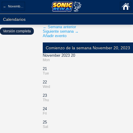
← November 2023
Calendarios
← Semana anterior
Versión completa
Siguiente semana →
Añadir evento
Comienzo de la semana November 20, 2023
November 2023 20
Mon
21
Tue
22
Wed
23
Thu
24
Fri
25
Sat