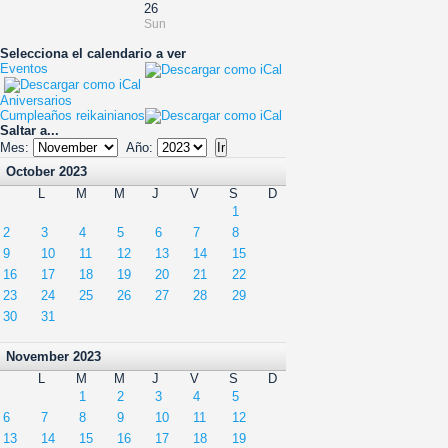
26
Sun
Selecciona el calendario a ver
Eventos
Aniversarios
Cumpleaños reikainianos
Saltar a...
Mes:
Año:
October 2023
L
M
M
J
V
S
D
1
2
3
4
5
6
7
8
9
10
11
12
13
14
15
16
17
18
19
20
21
22
23
24
25
26
27
28
29
30
31
November 2023
L
M
M
J
V
S
D
1
2
3
4
5
6
7
8
9
10
11
12
13
14
15
16
17
18
19