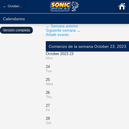
← October 2023
Calendarios
← Semana anterior
Versión completa
Siguiente semana →
Añadir evento
Comienzo de la semana October 23, 2023
October 2023 23
Mon
24
Tue
25
Wed
26
Thu
27
Fri
28
Sat