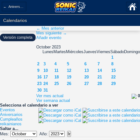
← Aniversarios
Calendarios
← Mes anterior
Mes siguiente →
Versión completa
Añadir evento
October 2023
Lunes
Martes
Miércoles
Jueves
Viernes
Sábado
Domingo
1
2
3
4
5
6
7
8
9
10
11
12
13
14
15
16
17
18
19
20
21
22
23
24
25
26
27
28
29
30
31
Ver mes actual
0
Ver semana actual
Selecciona el calendario a ver
Eventos
Aniversarios
Cumpleaños
reikainianos
Saltar a...
Mes:
Año: