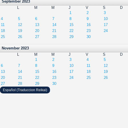
September 2023
L
M
M
J
V
S
D
1
2
3
4
5
6
7
8
9
10
11
12
13
14
15
16
17
18
19
20
21
22
23
24
25
26
27
28
29
30
November 2023
L
M
M
J
V
S
D
1
2
3
4
5
6
7
8
9
10
11
12
13
14
15
16
17
18
19
20
21
22
23
24
25
26
27
28
29
30
Español (Traduccion Reikai)