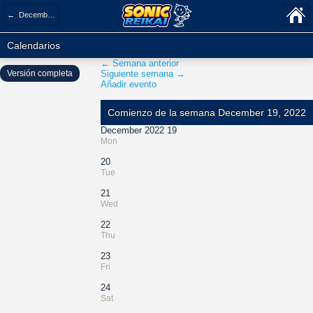
← December 2022
Calendarios
← Semana anterior
Versión completa
Siguiente semana →
Añadir evento
Comienzo de la semana December 19, 2022
December 2022 19
Mon
20
Tue
21
Wed
22
Thu
23
Fri
24
Sat