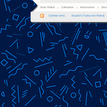
Sonic Reikai
→
Calendario
→
Aniversarios
→
Dece
Cambiar tema
Español (Traduccion Reikai)