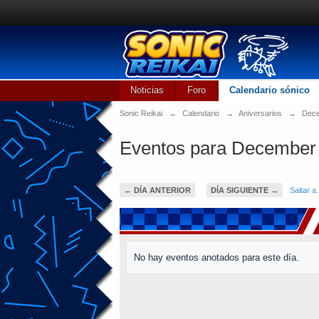
Noticias
Foro
Calendario sónico
Sonic Reikai
→
Calendario
→
Aniversarios
→
Dece
Eventos para December 
← DÍA ANTERIOR
DÍA SIGUIENTE →
Saltar a.
No hay eventos anotados para este día.