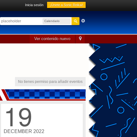
Inicia sesión
¡Únete a Sonic Reikai!
Calendario
sónico
Ver contenido nuevo
No tienes permiso para añadir eventos
19
DECEMBER 2022