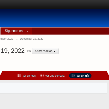
Síguenos en...
mber 2022
→
December 19, 2022
19, 2022
en
Aniversarios
..
Ver un mes
Ver una semana
Ver un día