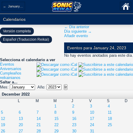
← January 2023
Calendarios
← Día anterior
Versión completa
Día siguiente →
Añadir evento
Español (Traduccion Reikai)
Eventos para January 24, 2023
No hay eventos anotados para este día.
Selecciona el calendario a ver
Eventos
Aniversarios
Cumpleaños
reikainianos
Saltar a...
Mes:
Año:
December 2022
L
M
M
J
V
S
D
1
2
3
4
5
6
7
8
9
10
11
12
13
14
15
16
17
18
19
20
21
22
23
24
25
26
27
28
29
30
31