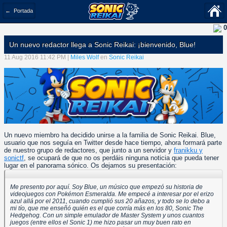
← Portada
0
Un nuevo redactor llega a Sonic Reikai: ¡bienvenido, Blue!
11 Aug 2016 11:42 PM |
Miles Wolf
en
Sonic Reikai
Un nuevo miembro ha decidido unirse a la familia de Sonic Reikai. Blue,
usuario que nos seguía en Twitter desde hace tiempo, ahora formará parte
de nuestro grupo de redactores, que junto a un servidor y
franikku y
sonictf
, se ocupará de que no os perdáis ninguna noticia que pueda tener
lugar en el panorama sónico. Os dejamos su presentación:
Me presento por aquí. Soy Blue, un músico que empezó su historia de
videojuegos con Pokémon Esmeralda. Me empecé a interesar por el erizo
azul allá por el 2011, cuando cumplió sus 20 añazos, y todo se lo debo a
mi tío, que me enseñó quién es el que corría más en los 80, Sonic The
Hedgehog. Con un simple emulador de Master System y unos cuantos
juegos (entre ellos el Sonic 1) me hizo pasar un muy buen rato en