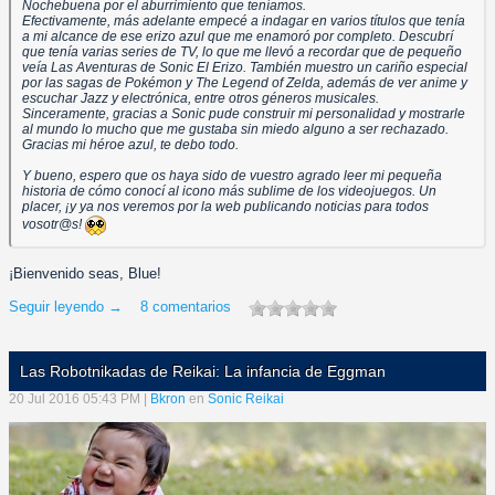
Nochebuena por el aburrimiento que teníamos.
Efectivamente, más adelante empecé a indagar en varios títulos que tenía
a mi alcance de ese erizo azul que me enamoró por completo. Descubrí
que tenía varias series de TV, lo que me llevó a recordar que de pequeño
veía Las Aventuras de Sonic El Erizo. También muestro un cariño especial
por las sagas de Pokémon y The Legend of Zelda, además de ver anime y
escuchar Jazz y electrónica, entre otros géneros musicales.
Sinceramente, gracias a Sonic pude construir mi personalidad y mostrarle
al mundo lo mucho que me gustaba sin miedo alguno a ser rechazado.
Gracias mi héroe azul, te debo todo.
Y bueno, espero que os haya sido de vuestro agrado leer mi pequeña
historia de cómo conocí al icono más sublime de los videojuegos. Un
placer, ¡y ya nos veremos por la web publicando noticias para todos
vosotr@s!
¡Bienvenido seas, Blue!
Seguir leyendo →
8 comentarios
Las Robotnikadas de Reikai: La infancia de Eggman
20 Jul 2016 05:43 PM |
Bkron
en
Sonic Reikai