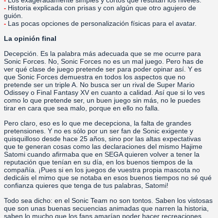
Los exageradamente simples y cortos que resultan los niveles.
-
Historia explicada con prisas y con algún que otro agujero de
-
guión.
Las pocas opciones de personalización físicas para el avatar.
-
La opinión final
Decepción. Es la palabra más adecuada que se me ocurre para
Sonic Forces. No, Sonic Forces no es un mal juego. Pero has de
ver qué clase de juego pretende ser para poder opinar así. Y es
que Sonic Forces demuestra en todos los aspectos que no
pretende ser un triple A. No busca ser un rival de Super Mario
Odissey o Final Fantasy XV en cuanto a calidad. Así que si lo ves
como lo que pretende ser, un buen juego sin más, no le puedes
tirar en cara que sea malo, porque en ello no falla.
Pero claro, eso es lo que me decepciona, la falta de grandes
pretensiones. Y no es sólo por un ser fan de Sonic exigente y
quisquilloso desde hace 25 años, sino por las altas expectativas
que te generan cosas como las declaraciones del mismo Hajime
Satomi cuando afirmaba que en SEGA quieren volver a tener la
reputación que tenían en su día, en los buenos tiempos de la
compañía. ¡Pues si en los juegos de vuestra propia mascota no
dedicáis el mimo que se notaba en esos buenos tiempos no sé qué
confianza quieres que tenga de tus palabras, Satomi!
Todo sea dicho: en el Sonic Team no son tontos. Saben los vistosas
que son unas buenas secuencias animadas que narren la historia,
saben lo mucho que los fans amarían poder hacer recreaciones