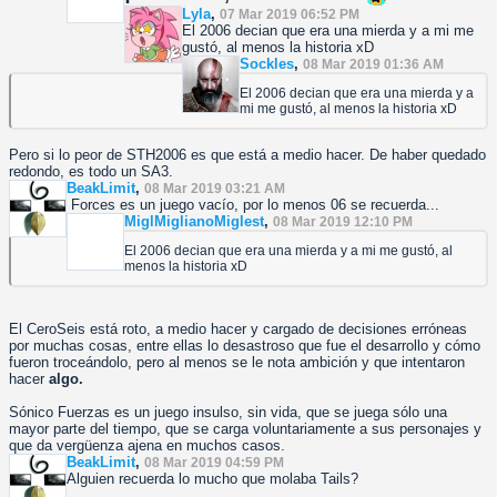
Lyla
,
07 Mar 2019 06:52 PM
El 2006 decian que era una mierda y a mi me
gustó, al menos la historia xD
Sockles
,
08 Mar 2019 01:36 AM
El 2006 decian que era una mierda y a
mi me gustó, al menos la historia xD
Pero si lo peor de STH2006 es que está a medio hacer. De haber quedado
redondo, es todo un SA3.
BeakLimit
,
08 Mar 2019 03:21 AM
Forces es un juego vacío, por lo menos 06 se recuerda...
MiglMiglianoMiglest
,
08 Mar 2019 12:10 PM
El 2006 decian que era una mierda y a mi me gustó, al
menos la historia xD
El CeroSeis está roto, a medio hacer y cargado de decisiones erróneas
por muchas cosas, entre ellas lo desastroso que fue el desarrollo y cómo
fueron troceándolo, pero al menos se le nota ambición y que intentaron
hacer
algo.
Sónico Fuerzas es un juego insulso, sin vida, que se juega sólo una
mayor parte del tiempo, que se carga voluntariamente a sus personajes y
que da vergüenza ajena en muchos casos.
BeakLimit
,
08 Mar 2019 04:59 PM
Alguien recuerda lo mucho que molaba Tails?