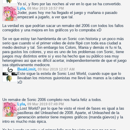
Yo sí, y lloro por las noches al ver en lo que se ha convertido.
Lyla
,
08 Mar 2019 10:57 PM
Joder, pues hoy me ha llegado el juego y mañana o pasado
empezaré a jugarlo, a ver que tal.
La verdad es que podrían sacar un remake del 2006 con todos los fallos
corregidos y una mejora en los gráficos yo lo compraba xD
Se ve que estoy tan hambrienta de un Sonic con historia y un poco más
serio que cuando vi el primer video de éste flipé con toda esa ciudad a
medio destruir y tal. Sin embargo los Colors, Mania y demás ni fu ni fa,
para gustos los colores, y eso es uno de los problemas con Sonic, tiene
juegos muy distintos entre si y eso ha hecho que su público sea muy
heterogéneo asi que es dificil acertar, independientemente de que el juego
sea objetivamente mediocre.
BeakLimit
,
09 Mar 2019 12:07 AM
Este sigue la estela de Sonic Lost World, cuando supe que lo
llevaban los mismos guionistas me llevé las manos a la cabeza
xD
Un remake de Sonic 2006 completo nos haría feliz a todos.
Lyla
,
09 Mar 2019 07:49 PM
¿Lost World? por lo que he visto el nivel de fases es igual a las
pasilleras del Unleashed de 2008. Aparte, el Unleashed de la
generación anterior tiene mejores gráficos (manda güevos) y la
intro es mucho más épica.