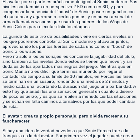
El avatar por su parte es prácticamente igual al Sonic moderno. Sus
niveles son también en perspectiva 2.5D como en 3D, y para
compensar la ausencia del “boost” de Sonic, posee un gancho con
el que atacar y agarrarse a ciertos puntos, y un nuevo arsenal de
armas llamadas wispons que usan los poderes de los Wisps de
Sonic Colors para ejecutar distintos ataques.
La guinda de este trío de posibilidades viene en ciertos niveles en
los que podremos controlar al Sonic moderno y al avatar juntos,
aprovechando los puntos fuertes de cada uno como el “boost” de
Sonic o los wispons.
Pero no sólo a los personajes les concierne la jugabilidad del título,
sino también a los niveles donde estos se tienen que mover, y sin
duda es de los apartados más negros del juego. Mientras que en
Sonic Mania no es difícil que termines muriendo por llegar el
contador de tiempo a su límite de 10 minutos, en Forces las fases
se terminan en un suspiro, rondando una media de 2 minutos y
medio cada una, acortando la duración del juego una barbaridad. A
esto hay que añadirles una sensación general en cuanto a diseño
de poco esfuerzo, y es que se repiten a menudo ciertas situaciones,
y se echan en falta caminos alternativos por los que poder cambiar
de ruta.
El avatar: crea tu propio personaje, pero olvida recrear a tu
fancharacter
Si hay una idea de verdad novedosa que Sonic Forces trae a la
franquicia es la del avatar. Por primera vez el jugador puede crear