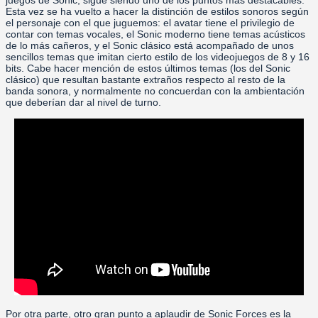
juegos de Sonic, sigue siendo uno de los puntos más destacables.
Esta vez se ha vuelto a hacer la distinción de estilos sonoros según
el personaje con el que juguemos: el avatar tiene el privilegio de
contar con temas vocales, el Sonic moderno tiene temas acústicos
de lo más cañeros, y el Sonic clásico está acompañado de unos
sencillos temas que imitan cierto estilo de los videojuegos de 8 y 16
bits. Cabe hacer mención de estos últimos temas (los del Sonic
clásico) que resultan bastante extraños respecto al resto de la
banda sonora, y normalmente no concuerdan con la ambientación
que deberían dar al nivel de turno.
Por otra parte, otro gran punto a aplaudir de Sonic Forces es la