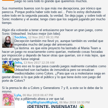
juego no será todo lo grande que queremos muchos.
Sus momentos buenos son lo que más me decepciona, por irónico que
parezca. Porque podría haber sido todo así... Pero lo estoy disfrutando
sobre todo en la segunda pasada, la verdad. Se deja jugar, y sobre todo el
Sonic moderno y el avatar, tengo claro que los seguiré jugando por mucho
tiempo.
Algún día volverán a tener el entusiasmo por hacer un gran juego, como
Sonic Unleashed. Incluso mejor (sin lobo).
Sockles
,
12 Nov 2017 09:31 PM
Decepción también me llevé yo, aunque también es verdad que
esperaba mucho del juego del aniversario.
La lástima es que este proyecto ha lastrado al Mania Team a
hacer un juego no exactamente como querían, metiendo cosas forzadas
por imposición y dejando de hacer otras que querían, sin ir más lejos, que
todo el juego fuese original.
Jefra
,
13 Nov 2017 12:39 AM
Pero eso es lo que pasa cuando juegos realmente currados como
Unleashed son tachados de inmundicia pero se ensalzan
mediocridades como Colors. ¿Para que va a molestarse sega en
gastar dinero si lo que pide el público y lo que tiene éxito son juego del
porte de Colors?
Si la prensa le dio a Colors y Generations 7 y 8, a este se le debe dar lo
mismo.
Lyla
,
06 Mar 2019 06:47 PM
Voy a pillármelo ahora a ver que tal.
MiglMiglianoMiglest
,
06 Mar 2019 10:33 PM
¡DETENTE, INSENSATA!