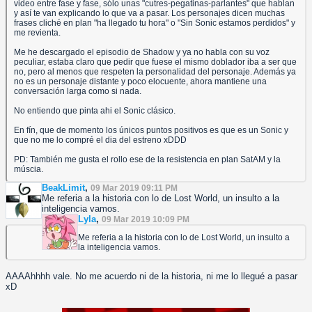
video entre fase y fase, sólo unas "cutres-pegatinas-parlantes" que hablan
y así te van explicando lo que va a pasar. Los personajes dicen muchas
frases cliché en plan "ha llegado tu hora" o "Sin Sonic estamos perdidos" y
me revienta.
Me he descargado el episodio de Shadow y ya no habla con su voz
peculiar, estaba claro que pedir que fuese el mismo doblador iba a ser que
no, pero al menos que respeten la personalidad del personaje. Además ya
no es un personaje distante y poco elocuente, ahora mantiene una
conversación larga como si nada.
No entiendo que pinta ahi el Sonic clásico.
En fín, que de momento los únicos puntos positivos es que es un Sonic y
que no me lo compré el dia del estreno xDDD
PD: También me gusta el rollo ese de la resistencia en plan SatAM y la
múscia.
BeakLimit
,
09 Mar 2019 09:11 PM
Me referia a la historia con lo de Lost World, un insulto a la
inteligencia vamos.
Lyla
,
09 Mar 2019 10:09 PM
Me referia a la historia con lo de Lost World, un insulto a
la inteligencia vamos.
AAAAhhhh vale. No me acuerdo ni de la historia, ni me lo llegué a pasar
xD