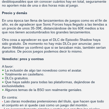
desbloqueables que sin conocer cuántos hay en total, seguramente
no aporten más de una o dos horas más al juego.
Precio y demás
En una época tan llena de lanzamientos de juegos como es el fin de
año, es de agradecer que Sonic Forces haya llegado a las tiendas a
un precio de unos 35-39€, distanciándose de los 60€ medios a los
que nos tienen acostumbrados los grandes lanzamientos.
Otra cosa a agradecer es que el DLC de Episodio Shadow haya
sido gratuito. De momento no hay más DLCs por anunciar, pero
Aaron Webber ya confirmó que si se lanzaban más, también serían
gratuitos. De pocos juegos podemos decir lo mismo.
Veredicto: pros y contras
A favor:
+
La inclusión de algo tan novedoso como el avatar.
Totalmente en castellano.
+
DLCs gratuitos.
+
Que haya salido para todas las plataformas, dejándose de
+
exclusividades.
Algunos temas de la BSO son realmente geniales.
+
En contra:
-
Las claras modestas pretensiones del título, que hacen que todo
el conjunto en sí quede casi como un juego del montón.