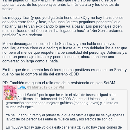
Ya he jugado un rato y el primer fallo que he visto es que no se oye
apenas la voz de los personajes entre la música alta y los efectos de
sonido.
Es muuyyy fácil (y que yo diga ésto tiene tela xD) y no hay transiciones
de video entre fase y fase, sólo unas "cutres-pegatinas-parlantes" que
hablan y así te van explicando lo que va a pasar. Los personajes dicen
muchas frases cliché en plan "ha llegado tu hora" o "Sin Sonic estamos
perdidos" y me revienta.
Me he descargado el episodio de Shadow y ya no habla con su voz
peculiar, estaba claro que pedir que fuese el mismo doblador iba a ser que
no, pero al menos que respeten la personalidad del personaje. Además ya
no es un personaje distante y poco elocuente, ahora mantiene una
conversación larga como si nada.
En fín, que de momento los únicos puntos positivos es que es un Sonic y
que no me lo compré el dia del estreno xDDD
PD: También me gusta el rollo ese de la resistencia en plan SatAM
Lyla
,
09 Mar 2019 07:57 PM
¿Lost World? por lo que he visto el nivel de fases es igual a las
pasilleras del Unleashed de 2008. Aparte, el Unleashed de la
generación anterior tiene mejores gráficos (manda güevos) y la intro es
mucho más épica.
Ya he jugado un rato y el primer fallo que he visto es que no se oye apenas
la voz de los personajes entre la música alta y los efectos de sonido.
Es muuyyy fácil (y que yo diga ésto tiene tela xD) y no hay transiciones de