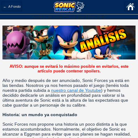
← A Fondo
12 Nov 2017 07:38 PM |
Análisis de Sonic Forces (por Miles Wolf)
Miles Wolf
en
A Fondo
AVISO: aunque se evitará lo máximo posible en evitarlos, este
artículo puede contener spoilers.
Año y medio después de ser anunciado, Sonic Forces ya está en
las tiendas. Nosotros ya nos hemos pasado el juego (tenéis toda
nuestra partida subida a
nuestro canal de Youtube
) y hemos
decidido dedicarle un análisis en profundidad para valorar si la
última aventura de Sonic está a la altura de las expectativas que
cabe guardar a un personaje de su calibre.
Historia: un mundo ya conquistado
Sonic Forces nos propone una historia un poco distinta a la que
estamos acostumbrados. Normalmente, el objetivo de Sonic es
alcanzar a Eggman para evitar que sus planes se hagan realidad,