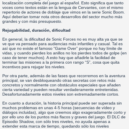
localización completa del juego al español. Esto significa que tanto
voces como textos están en la lengua de Cervantes, con el mismo
repertorio de actores de doblaje que vimos en la serie Sonic Boom.
Aquí deberían tomar nota otros desarrollos del sector mucho más
grandes y con más presupuesto.
Rejugabilidad, duración, dificultad
En general, la dificultad de Sonic Forces no es muy alta ya que se
ve que va pensado para audiencias más infantiles y casual. Tal es
así que no existe el famoso “Game Over” porque no hay límite de
vidas, y cuando pierdes los anillos no los pierdes todos de golpe (en
caso de tener muchos). A esto hay que añadirle la facilidad de
terminar las misiones a la primera con rango “S”, cosa que quita
incentivos para rejugar los niveles.
Por otra parte, además de las fases que recorremos en la aventura
principal, se van desbloqueando otras secretas con retos más
concretos y normalmente con obstáculos especiales que añaden
cierta variedad y pueden resultar verdaderamente entretenidas.
Desafortunadamente estos niveles son extremadamente cortos.
En cuanto a duración, la historia principal puede ser superada sin
muchos problemas en unas 4-5 horas (secuencias de vídeo y
diálogos incluidas), algo que creemos algo exageradamente corto y
por ello uno de los puntos más flacos y graves del juego. El DLC de
Episodio Shadow, con sólo tres niveles, no ayuda apenas a
extender esta marca de tiempo, quedando sólo los niveles