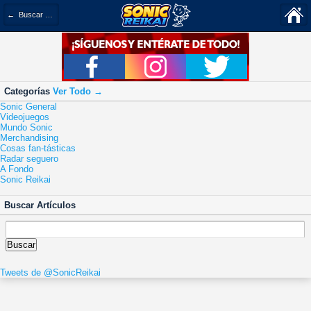
← Buscar por categorías
Categorías
Ver Todo →
Sonic General
Videojuegos
Mundo Sonic
Merchandising
Cosas fan-tásticas
Radar seguero
A Fondo
Sonic Reikai
Buscar Artículos
Tweets de @SonicReikai
0
Prepárate para la SAGE 2017