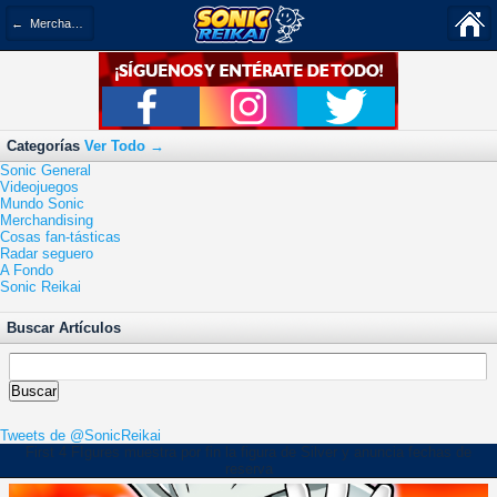
← Merchandising
Categorías
Ver Todo →
Sonic General
Videojuegos
Mundo Sonic
Merchandising
Cosas fan-tásticas
Radar seguero
A Fondo
Sonic Reikai
Buscar Artículos
Tweets de @SonicReikai
17 Feb 2017 10:44 PM |
First 4 FIgures muestra por fin la figura de Silver y anuncia fechas de
Miles Wolf
en
Merchandising
reserva