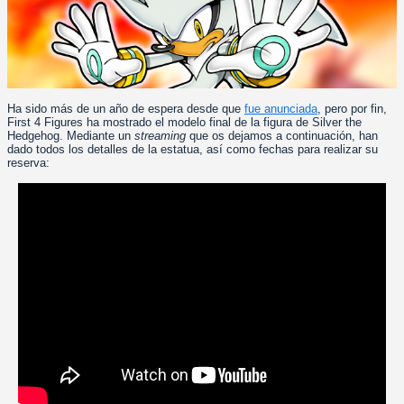
Ha sido más de un año de espera desde que
fue anunciada
, pero por fin,
First 4 Figures ha mostrado el modelo final de la figura de Silver the
Hedgehog. Mediante un
streaming
que os dejamos a continuación, han
dado todos los detalles de la estatua, así como fechas para realizar su
reserva: