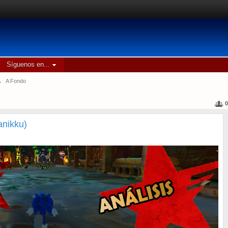
Síguenos en...
→
A Fondo
0
anikku)