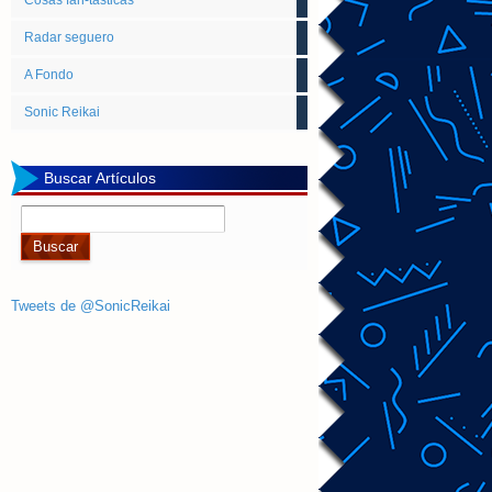
Cosas fan-tásticas
Radar seguero
A Fondo
Sonic Reikai
Buscar Artículos
Tweets de @SonicReikai