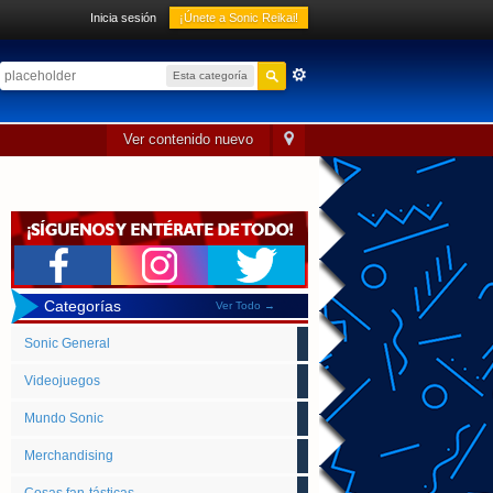
Inicia sesión
¡Únete a Sonic Reikai!
Esta categoría
Ver contenido nuevo
Categorías
Ver Todo →
Sonic General
Videojuegos
Mundo Sonic
Merchandising