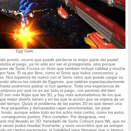
Egg Gate
do pronto, ocurre que puede perderse la mejor parte del pastel:
ulza el juego, ya no sólo por ser el protagonista, sino porque
acen de Sonic Forces un título que también incluye calidad y mucha
or fase. Él va por libre, como el Sonic que todos conocemos; y
es. Nos topamos de nuevo con el Sonic veloz que puede cargar su
endo añicos los robots de Eggman, que saldrán espectacularmente
 hasta podremos patear si nos apetece. Toda una experiencia de
untarnos por qué no es así todo el juego, con permiso del bien
.5D son más flojas que las 3D, y hay más automatismos de los que
que mejor diseño tienen y en las que la acción que se espera de un
del tiempo. Quizá el problema de las partes 2D es que tienen una
s muy pequeñas y demasiadas cajas amontonadas, sin pisar
fondo, aunque sobre todo en los actos más cortos, como los extra
conseguimos puntos. Pero cumplen. Por desgracia, nos
ack mal llevado en 3D, heredado de Sonic Colours para Wii, que no
veces podrá resultar frustrante, y unos recorridos que se antojan
todo en ciertos escenarios, la habilidad para derrapar que sí hemos