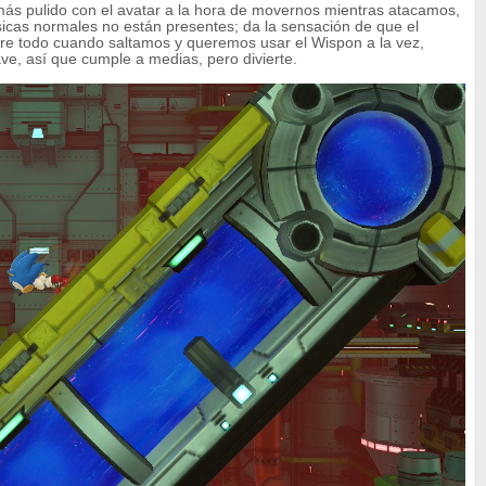
 más pulido con el avatar a la hora de movernos mientras atacamos,
sicas normales no están presentes; da la sensación de que el
bre todo cuando saltamos y queremos usar el Wispon a la vez,
ve, así que cumple a medias, pero divierte.