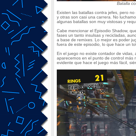
Batalla c
Existen las batallas contra jefes, pero n
y otras son casi una carrera. No lucham
algunas batallas son muy vistosas y requi
Cabe mencionar el Episodio Shadow, que a
fases un tanto insulsas y recicladas, au
a base de remixes. Lo mejor es poder ju
fuera de este episodio, lo que hace un to
En el juego no existe contador de vidas
aparecemos en el punto de control más 
evidente que hace el juego más fácil, sié