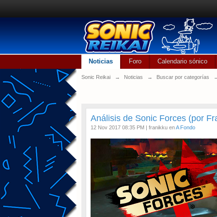
Noticias
Foro
Calendario sónico
Sonic Reikai
→
Noticias
→
Buscar por categorías
Análisis de Sonic Forces (por Fr
12 Nov 2017 08:35 PM | franikku en
A Fondo