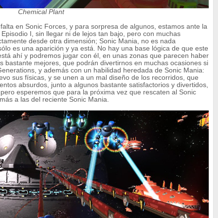
Chemical Plant
 falta en Sonic Forces, y para sorpresa de algunos, estamos ante la
pisodio I, sin llegar ni de lejos tan bajo, pero con muchas
rectamente desde otra dimensión; Sonic Mania, no es nada
 sólo es una aparición y ya está. No hay una base lógica de que este
está ahí y podremos jugar con él, en unas zonas que parecen haber
as bastante mejores, que podrán divertirnos en muchas ocasiones si
Generations, y además con un habilidad heredada de Sonic Mania:
vo sus físicas, y se unen a un mal diseño de los recorridos, que
ntos absurdos, junto a algunos bastante satisfactorios y divertidos,
, pero esperemos que para la próxima vez que rescaten al Sonic
 más a las del reciente Sonic Mania.