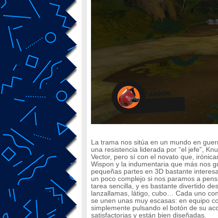
La trama nos sitúa en un mundo en guerr
una resistencia liderada por “el jefe”, 
Vector, pero sí con el novato que, iróni
Wispon y la indumentaria que más nos gu
pequeñas partes en 3D bastante interes
un poco complejo si nos paramos a pens
tarea sencilla, y es bastante divertido d
lanzallamas, látigo, cubo… Cada uno con s
se unen unas muy escasas: en equipo co
simplemente pulsando el botón de su acc
satisfactorias y están bien diseñadas.