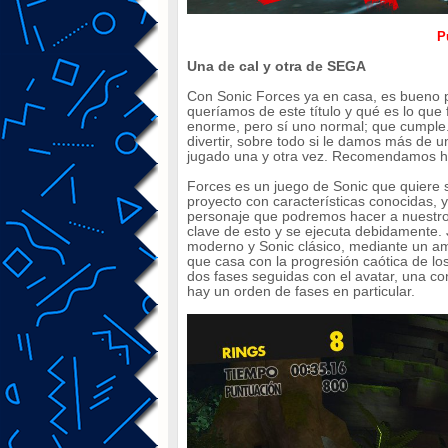
P
Una de cal y otra de SEGA
Con Sonic Forces ya en casa, es bueno
queríamos de este título y qué es lo qu
enorme, pero sí uno normal; que cumple. 
divertir, sobre todo si le damos más de 
jugado una y otra vez. Recomendamos h
Forces es un juego de Sonic que quiere 
proyecto con características conocidas, 
personaje que podremos hacer a nuestro 
clave de esto y se ejecuta debidamente.
moderno y Sonic clásico, mediante un a
que casa con la progresión caótica de lo
dos fases seguidas con el avatar, una con 
hay un orden de fases en particular.