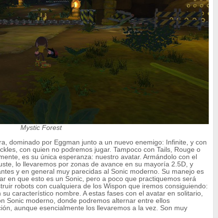
Mystic Forest
a, dominado por Eggman junto a un nuevo enemigo: Infinite, y con
Knuckles, con quien no podremos jugar. Tampoco con Tails, Rouge o
camente, es su única esperanza: nuestro avatar. Armándolo con el
ste, lo llevaremos por zonas de avance en su mayoría 2.5D, y
antes y en general muy parecidas al Sonic moderno. Su manejo es
ar en que esto es un Sonic, pero a poco que practiquemos será
estruir robots con cualquiera de los Wispon que iremos consiguiendo:
u característico nombre. A estas fases con el avatar en solitario,
n Sonic moderno, donde podremos alternar entre ellos
ión, aunque esencialmente los llevaremos a la vez. Son muy