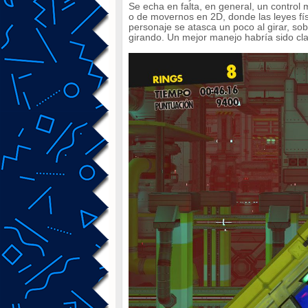
Se echa en falta, en general, un control
o de movernos en 2D, donde las leyes fí
personaje se atasca un poco al girar, so
girando. Un mejor manejo habría sido cla