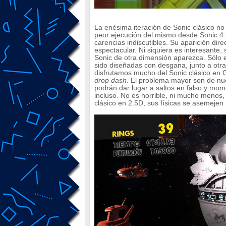
La enésima iteración de Sonic clásico no
peor ejecución del mismo desde Sonic 4: E
carencias indiscutibles. Su aparición di
espectacular. Ni siquiera es interesante,
Sonic de otra dimensión aparezca. Sólo 
sido diseñadas con desgana, junto a otr
disfrutamos mucho del Sonic clásico en 
drop dash
. El problema mayor son de nue
podrán dar lugar a saltos en falso y mome
incluso. No es horrible, ni mucho menos
clásico en 2.5D, sus físicas se asemejen