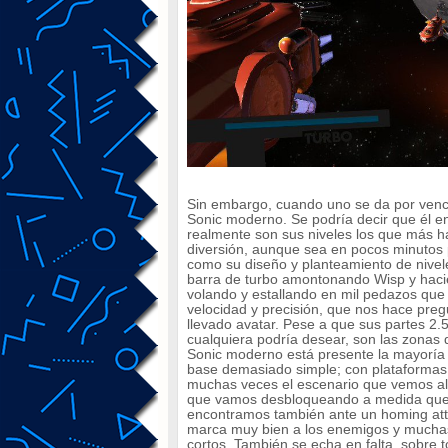
Sin embargo, cuando uno se da por venci
Sonic moderno. Se podría decir que él end
realmente son sus niveles los que más h
diversión, aunque sea en pocos minutos p
como su diseño y planteamiento de nivel
barra de turbo amontonando Wisp y haci
volando y estallando en mil pedazos que
velocidad y precisión, que nos hace preg
llevado avatar. Pese a que sus partes 2
cualquiera podría desear, son las zonas 
Sonic moderno está presente la mayoría 
base demasiado simple; con plataforma
muchas veces el escenario que vemos al 
que vamos desbloqueando a medida que 
encontramos también ante un homing att
marca muy bien a los enemigos y muchas 
cortos. También se echa en falta, sobre 