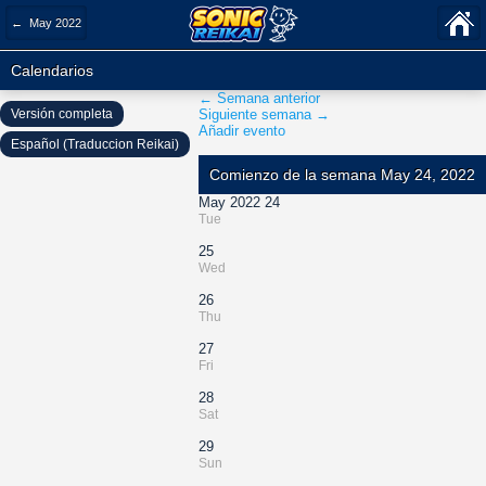
← May 2022
Calendarios
← Semana anterior
Versión completa
Siguiente semana →
Añadir evento
Español (Traduccion Reikai)
Comienzo de la semana May 24, 2022
May 2022 24
Tue
25
Wed
26
Thu
27
Fri
28
Sat
29
Sun