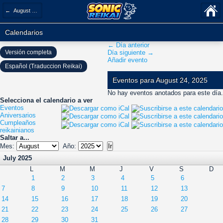
← August 2025
Calendarios
← Día anterior
Versión completa
Día siguiente →
Añadir evento
Español (Traduccion Reikai)
Eventos para August 24, 2025
No hay eventos anotados para este día.
Selecciona el calendario a ver
Eventos
Aniversarios
Cumpleaños
reikainianos
Saltar a...
Mes:
Año:
July 2025
L
M
M
J
V
S
D
1
2
3
4
5
6
7
8
9
10
11
12
13
14
15
16
17
18
19
20
21
22
23
24
25
26
27
28
29
30
31