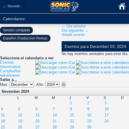
← December 2024
Calendarios
← Día anterior
Versión completa
Día siguiente →
Añadir evento
Español (Traduccion Reikai)
Eventos para December 03, 2024
No hay eventos anotados para este día.
Selecciona el calendario a ver
Eventos
Aniversarios
Cumpleaños
reikainianos
Saltar a...
Mes:
Año:
November 2024
L
M
M
J
V
S
D
1
2
3
4
5
6
7
8
9
10
11
12
13
14
15
16
17
18
19
20
21
22
23
24
25
26
27
28
29
30