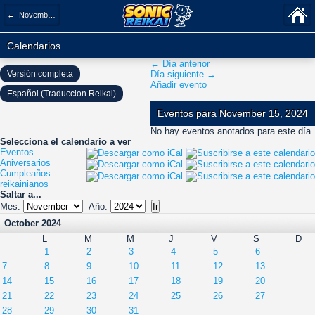
← November 2024
Calendarios
← Día anterior
Versión completa
Día siguiente →
Añadir evento
Español (Traduccion Reikai)
Eventos para November 15, 2024
No hay eventos anotados para este día.
Selecciona el calendario a ver
Eventos
Aniversarios
Cumpleaños
reikainianos
Saltar a...
Mes:
Año:
October 2024
L
M
M
J
V
S
D
1
2
3
4
5
6
7
8
9
10
11
12
13
14
15
16
17
18
19
20
21
22
23
24
25
26
27
28
29
30
31