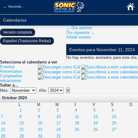
← November 2024
Calendarios
← Día anterior
Versión completa
Día siguiente →
Añadir evento
Español (Traduccion Reikai)
Eventos para November 11, 2024
No hay eventos anotados para este día.
Selecciona el calendario a ver
Eventos
Aniversarios
Cumpleaños
reikainianos
Saltar a...
Mes:
Año:
October 2024
L
M
M
J
V
S
D
1
2
3
4
5
6
7
8
9
10
11
12
13
14
15
16
17
18
19
20
21
22
23
24
25
26
27
28
29
30
31