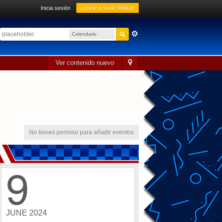
Inicia sesión
¡Únete a Sonic Reikai!
Calendario
sónico
Ver contenido nuevo
No tienes permiso para añadir eventos
9
JUNE 2024