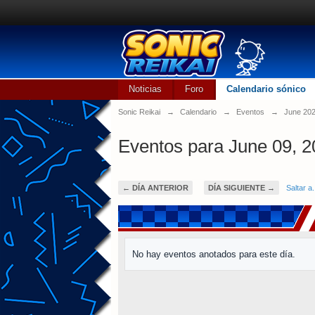
Noticias
Foro
Calendario sónico
Sonic Reikai
→
Calendario
→
Eventos
→
June 20
Eventos para June 09, 
← DÍA ANTERIOR
DÍA SIGUIENTE →
Saltar a.
No hay eventos anotados para este día.