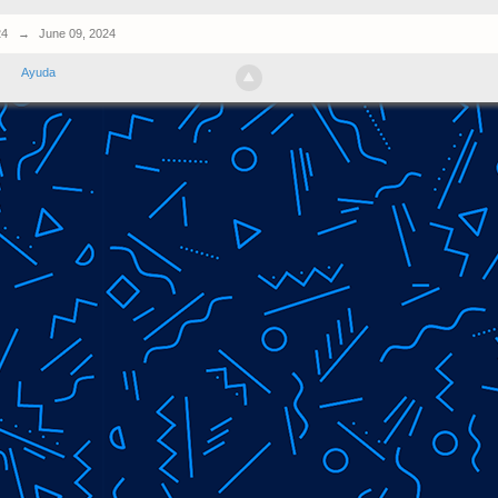
24
→
June 09, 2024
Ayuda