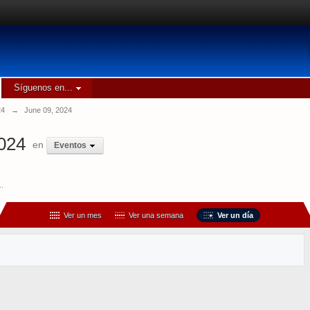
Síguenos en...
24
→
June 09, 2024
2024
en
Eventos
..
Ver un mes
Ver una semana
Ver un día