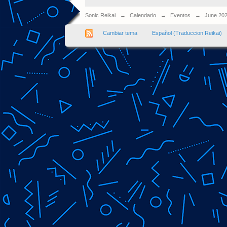
Sonic Reikai
→
Calendario
→
Eventos
→
June 20
Cambiar tema
Español (Traduccion Reikai)