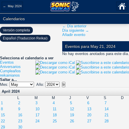
← May 2024
Calendarios
← Día anterior
Versión completa
Día siguiente →
Añadir evento
Español (Traduccion Reikai)
Eventos para May 21, 2024
No hay eventos anotados para este día.
Selecciona el calendario a ver
Eventos
Aniversarios
Cumpleaños
reikainianos
Saltar a...
Mes:
Año:
April 2024
L
M
M
J
V
S
D
1
2
3
4
5
6
7
8
9
10
11
12
13
14
15
16
17
18
19
20
21
22
23
24
25
26
27
28
29
30