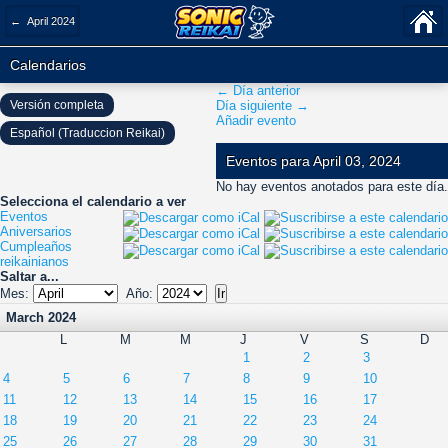
← April 2024
Calendarios
← Día anterior
Versión completa
Día siguiente →
Añadir evento
Español (Traduccion Reikai)
Eventos para April 03, 2024
No hay eventos anotados para este día.
Selecciona el calendario a ver
Eventos
Aniversarios
Cumpleaños
reikainianos
Saltar a...
Mes:
Año:
March 2024
L
M
M
J
V
S
D
1
2
3
4
5
6
7
8
9
10
11
12
13
14
15
16
17
18
19
20
21
22
23
24
25
26
27
28
29
30
31