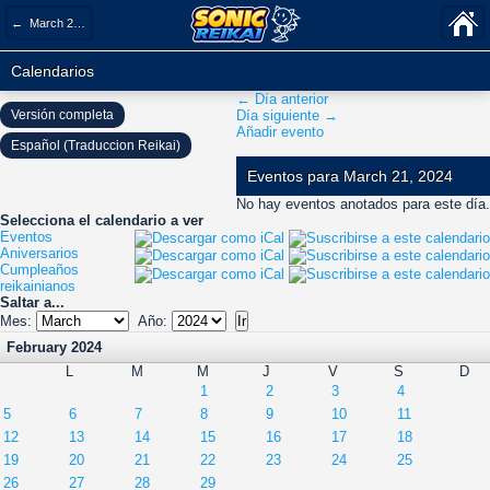
← March 2024
Calendarios
← Día anterior
Versión completa
Día siguiente →
Añadir evento
Español (Traduccion Reikai)
Eventos para March 21, 2024
No hay eventos anotados para este día.
Selecciona el calendario a ver
Eventos
Aniversarios
Cumpleaños
reikainianos
Saltar a...
Mes:
Año:
February 2024
L
M
M
J
V
S
D
1
2
3
4
5
6
7
8
9
10
11
12
13
14
15
16
17
18
19
20
21
22
23
24
25
26
27
28
29