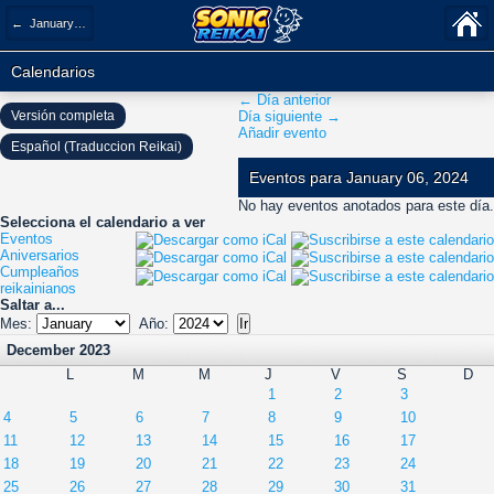
← January 2024
Calendarios
← Día anterior
Versión completa
Día siguiente →
Añadir evento
Español (Traduccion Reikai)
Eventos para January 06, 2024
No hay eventos anotados para este día.
Selecciona el calendario a ver
Eventos
Aniversarios
Cumpleaños
reikainianos
Saltar a...
Mes:
Año:
December 2023
L
M
M
J
V
S
D
1
2
3
4
5
6
7
8
9
10
11
12
13
14
15
16
17
18
19
20
21
22
23
24
25
26
27
28
29
30
31