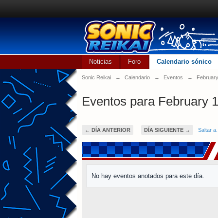
Noticias
Foro
Calendario sónico
Sonic Reikai
→
Calendario
→
Eventos
→
Februar
Eventos para February 1
← DÍA ANTERIOR
DÍA SIGUIENTE →
Saltar a.
No hay eventos anotados para este día.