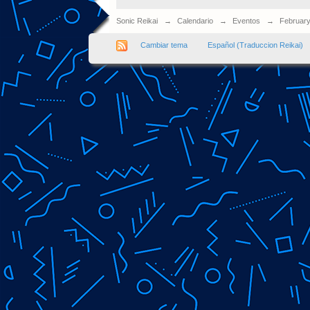
Sonic Reikai
→
Calendario
→
Eventos
→
Februar
Cambiar tema
Español (Traduccion Reikai)