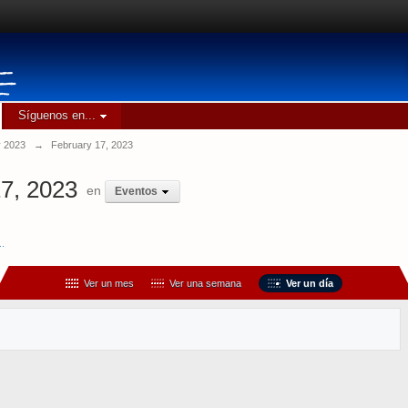
Síguenos en...
y 2023
→
February 17, 2023
7, 2023
en
Eventos
..
Ver un mes
Ver una semana
Ver un día