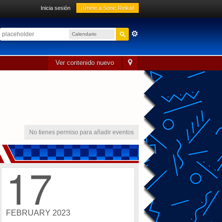
Inicia sesión
¡Únete a Sonic Reikai!
Calendario
sónico
Ver contenido nuevo
No tienes permiso para añadir eventos
17
FEBRUARY 2023