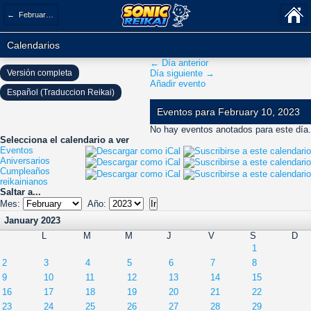
← February 2023
Calendarios
← Día anterior
Versión completa
Día siguiente →
Añadir evento
Español (Traduccion Reikai)
Eventos para February 10, 2023
No hay eventos anotados para este día.
Selecciona el calendario a ver
Eventos
Aniversarios
Cumpleaños
reikainianos
Saltar a...
Mes:
Año:
January 2023
L
M
M
J
V
S
D
1
2
3
4
5
6
7
8
9
10
11
12
13
14
15
16
17
18
19
20
21
22
23
24
25
26
27
28
29