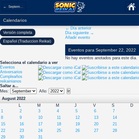
← September 2022
Calendarios
← Día anterior
Versión completa
Día siguiente →
Añadir evento
Español (Traduccion Reikai)
Eventos para September 22, 2022
No hay eventos anotados para este día.
Selecciona el calendario a ver
Eventos
Aniversarios
Cumpleaños
reikainianos
Saltar a...
Mes:
Año:
August 2022
L
M
M
J
V
S
D
1
2
3
4
5
6
7
8
9
10
11
12
13
14
15
16
17
18
19
20
21
22
23
24
25
26
27
28
29
30
31