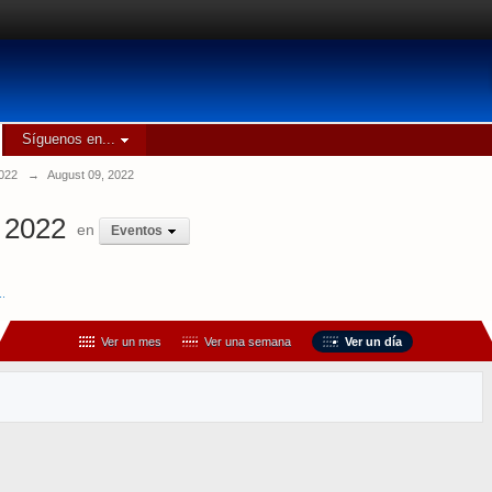
Síguenos en...
022
→
August 09, 2022
 2022
en
Eventos
..
Ver un mes
Ver una semana
Ver un día