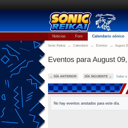
Noticias
Foro
Calendario sónico
Sonic Reikai
→
Calendario
→
Eventos
→
August 2
Eventos para August 09,
← DÍA ANTERIOR
DÍA SIGUIENTE →
Saltar a.
No hay eventos anotados para este día.