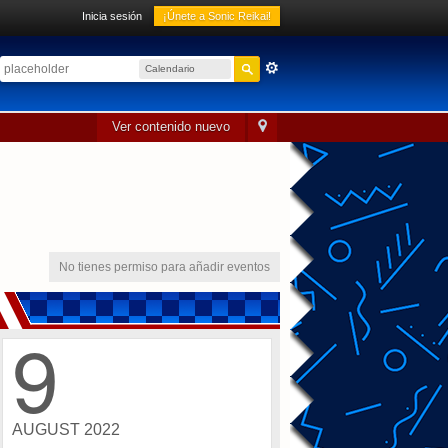
Inicia sesión
¡Únete a Sonic Reikai!
Calendario
sónico
Ver contenido nuevo
No tienes permiso para añadir eventos
9
AUGUST 2022