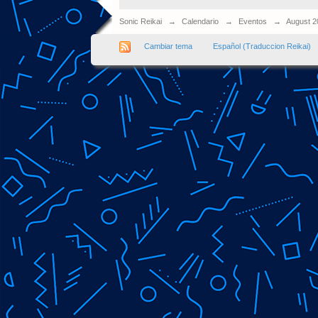
Sonic Reikai
→
Calendario
→
Eventos
→
August 2
Cambiar tema
Español (Traduccion Reikai)