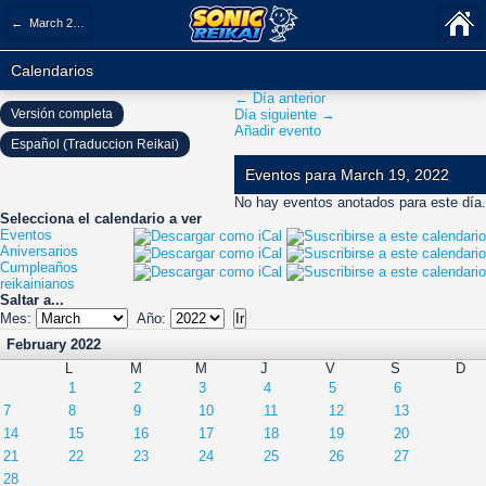
← March 2022
Calendarios
← Día anterior
Versión completa
Día siguiente →
Añadir evento
Español (Traduccion Reikai)
Eventos para March 19, 2022
No hay eventos anotados para este día.
Selecciona el calendario a ver
Eventos
Aniversarios
Cumpleaños
reikainianos
Saltar a...
Mes:
Año:
February 2022
L
M
M
J
V
S
D
1
2
3
4
5
6
7
8
9
10
11
12
13
14
15
16
17
18
19
20
21
22
23
24
25
26
27
28