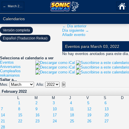
← March 2022
Calendarios
← Día anterior
Versión completa
Día siguiente →
Añadir evento
Español (Traduccion Reikai)
Eventos para March 03, 2022
No hay eventos anotados para este día.
Selecciona el calendario a ver
Eventos
Aniversarios
Cumpleaños
reikainianos
Saltar a...
Mes:
Año:
February 2022
L
M
M
J
V
S
D
1
2
3
4
5
6
7
8
9
10
11
12
13
14
15
16
17
18
19
20
21
22
23
24
25
26
27
28