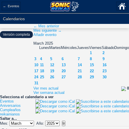
← Eventos
Calendarios
← Mes anterior
Mes siguiente →
Versión completa
Añadir evento
March 2025
Lunes
Martes
Miércoles
Jueves
Viernes
Sábado
Domingo
1
2
3
4
5
6
7
8
9
10
11
12
13
14
15
16
17
18
19
20
21
22
23
24
25
26
27
28
29
30
31
Ver mes actual
0
Ver semana actual
Selecciona el calendario a ver
Eventos
Aniversarios
Cumpleaños
reikainianos
Saltar a...
Mes:
Año: