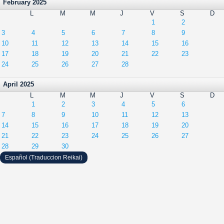
February 2025
L
M
M
J
V
S
D
1
2
3
4
5
6
7
8
9
10
11
12
13
14
15
16
17
18
19
20
21
22
23
24
25
26
27
28
April 2025
L
M
M
J
V
S
D
1
2
3
4
5
6
7
8
9
10
11
12
13
14
15
16
17
18
19
20
21
22
23
24
25
26
27
28
29
30
Español (Traduccion Reikai)