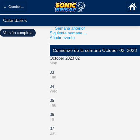
← October 2023
Calendarios
← Semana anterior
Versión completa
Siguiente semana →
Añadir evento
Comienzo de la semana October 02, 2023
October 2023 02
Mon
03
Tue
04
Wed
05
Thu
06
Fri
07
Sat