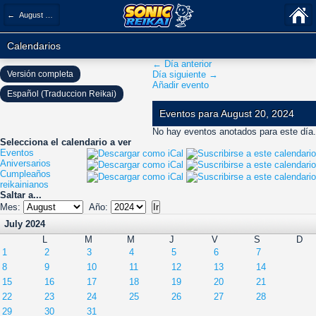
← August 2024
Calendarios
← Día anterior
Versión completa
Día siguiente →
Añadir evento
Español (Traduccion Reikai)
Eventos para August 20, 2024
No hay eventos anotados para este día.
Selecciona el calendario a ver
Eventos
Aniversarios
Cumpleaños
reikainianos
Saltar a...
Mes:
Año:
July 2024
L
M
M
J
V
S
D
1
2
3
4
5
6
7
8
9
10
11
12
13
14
15
16
17
18
19
20
21
22
23
24
25
26
27
28
29
30
31