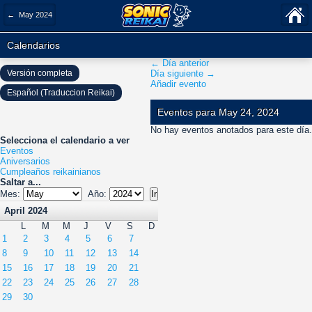
← May 2024
Calendarios
← Día anterior
Versión completa
Día siguiente →
Añadir evento
Español (Traduccion Reikai)
Eventos para May 24, 2024
No hay eventos anotados para este día.
Selecciona el calendario a ver
Eventos
Aniversarios
Cumpleaños reikainianos
Saltar a...
Mes:
Año:
April 2024
L
M
M
J
V
S
D
1
2
3
4
5
6
7
8
9
10
11
12
13
14
15
16
17
18
19
20
21
22
23
24
25
26
27
28
29
30