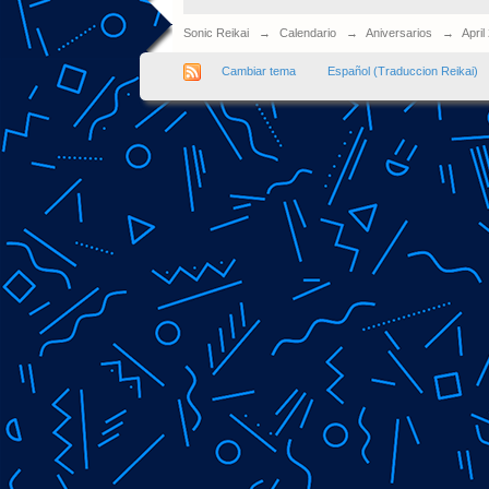
Sonic Reikai
→
Calendario
→
Aniversarios
→
April
Cambiar tema
Español (Traduccion Reikai)