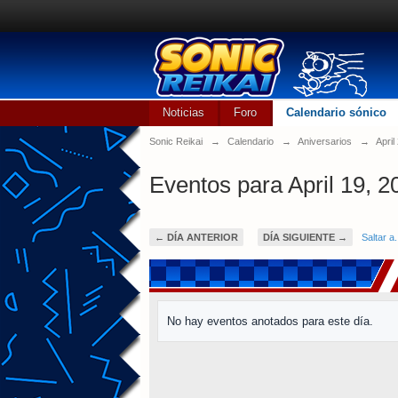
Noticias
Foro
Calendario sónico
Sonic Reikai
→
Calendario
→
Aniversarios
→
April
Eventos para April 19, 2
← DÍA ANTERIOR
DÍA SIGUIENTE →
Saltar a.
No hay eventos anotados para este día.