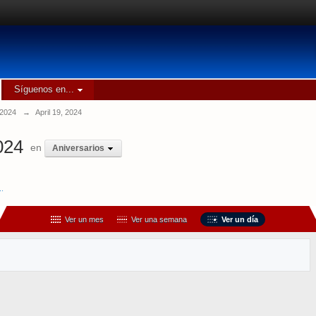
Síguenos en...
 2024
→
April 19, 2024
024
en
Aniversarios
..
Ver un mes
Ver una semana
Ver un día