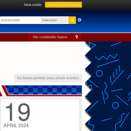
Inicia sesión
¡Únete a Sonic Reikai!
Calendario
sónico
Ver contenido nuevo
No tienes permiso para añadir eventos
19
APRIL 2024