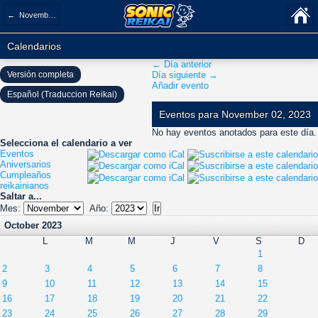
← November 2023
Calendarios
← Día anterior
Versión completa
Día siguiente →
Añadir evento
Español (Traduccion Reikai)
Eventos para November 02, 2023
No hay eventos anotados para este día.
Selecciona el calendario a ver
Eventos
Aniversarios
Cumpleaños
reikainianos
Saltar a...
Mes:
Año:
October 2023
L
M
M
J
V
S
D
1
2
3
4
5
6
7
8
9
10
11
12
13
14
15
16
17
18
19
20
21
22
23
24
25
26
27
28
29