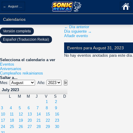
← August 2023
Calendarios
← Día anterior
Versión completa
Día siguiente →
Añadir evento
Español (Traduccion Reikai)
Eventos para August 31, 2023
No hay eventos anotados para este día.
Selecciona el calendario a ver
Eventos
Aniversarios
Cumpleaños reikainianos
Saltar a...
Mes:
Año:
July 2023
L
M
M
J
V
S
D
1
2
3
4
5
6
7
8
9
10
11
12
13
14
15
16
17
18
19
20
21
22
23
24
25
26
27
28
29
30
31