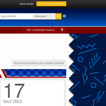
Inicia sesión
¡Únete a Sonic Reikai!
Calendario
sónico
Ver contenido nuevo
No tienes permiso para añadir eventos
17
JULY 2023