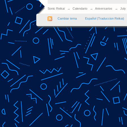
Sonic Reikai
→
Calendario
→
Aniversarios
→
July
Cambiar tema
Español (Traduccion Reikai)