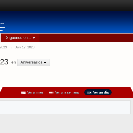
Síguenos en...
 2023
→
July 17, 2023
023
en
Aniversarios
..
Ver un mes
Ver una semana
Ver un día