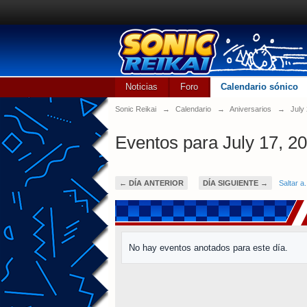
Noticias
Foro
Calendario sónico
Sonic Reikai
→
Calendario
→
Aniversarios
→
July
Eventos para July 17, 2
← DÍA ANTERIOR
DÍA SIGUIENTE →
Saltar a.
No hay eventos anotados para este día.