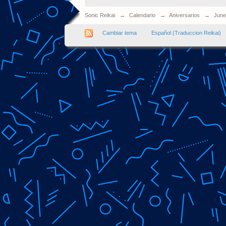
Sonic Reikai
→
Calendario
→
Aniversarios
→
June
Cambiar tema
Español (Traduccion Reikai)