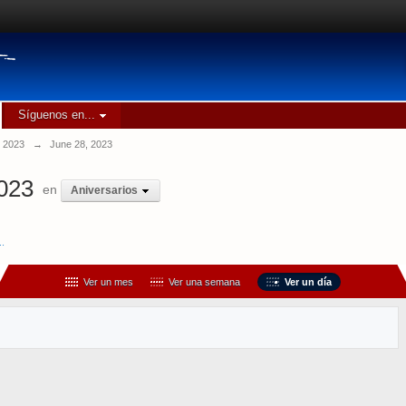
Síguenos en...
 2023
→
June 28, 2023
2023
en
Aniversarios
..
Ver un mes
Ver una semana
Ver un día