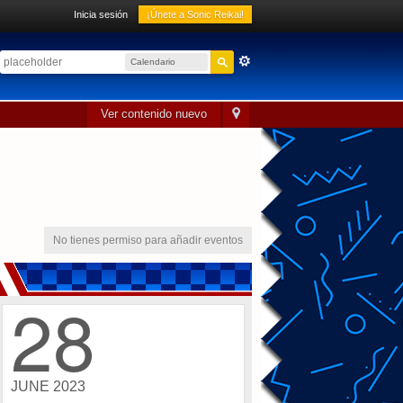
Inicia sesión
¡Únete a Sonic Reikai!
Calendario
sónico
Ver contenido nuevo
No tienes permiso para añadir eventos
28
JUNE 2023