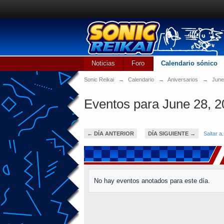
Noticias
Foro
Calendario sónico
Sonic Reikai
→
Calendario
→
Aniversarios
→
June
Eventos para June 28, 
← DÍA ANTERIOR
DÍA SIGUIENTE →
Saltar a.
No hay eventos anotados para este día.