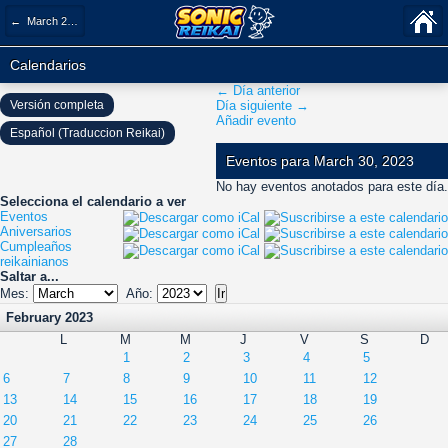
← March 2023
Calendarios
← Día anterior
Versión completa
Día siguiente →
Añadir evento
Español (Traduccion Reikai)
Eventos para March 30, 2023
No hay eventos anotados para este día.
Selecciona el calendario a ver
Eventos
Aniversarios
Cumpleaños
reikainianos
Saltar a...
Mes:
Año:
February 2023
L
M
M
J
V
S
D
1
2
3
4
5
6
7
8
9
10
11
12
13
14
15
16
17
18
19
20
21
22
23
24
25
26
27
28