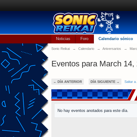
Noticias
Foro
Calendario sónico
Sonic Reikai
→
Calendario
→
Aniversarios
→
Marc
Eventos para March 14,
← DÍA ANTERIOR
DÍA SIGUIENTE →
Saltar a.
No hay eventos anotados para este día.