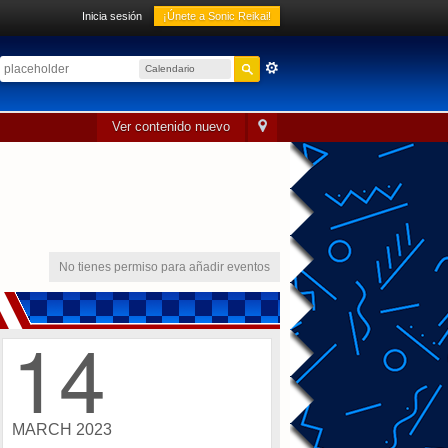
Inicia sesión
¡Únete a Sonic Reikai!
Calendario
sónico
Ver contenido nuevo
No tienes permiso para añadir eventos
14
MARCH 2023