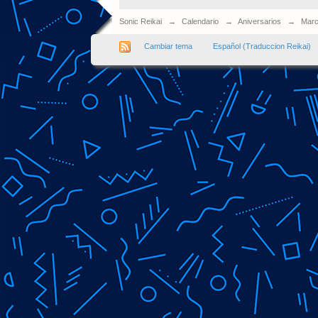
Sonic Reikai
→
Calendario
→
Aniversarios
→
Marc
Cambiar tema
Español (Traduccion Reikai)