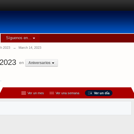
Síguenos en...
h 2023
→
March 14, 2023
 2023
en
Aniversarios
..
Ver un mes
Ver una semana
Ver un día