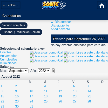
← September 2022
Calendarios
← Día anterior
Versión completa
Día siguiente →
Añadir evento
Español (Traduccion Reikai)
Eventos para September 26, 2022
No hay eventos anotados para este día.
Selecciona el calendario a ver
Eventos
Aniversarios
Cumpleaños
reikainianos
Saltar a...
Mes:
Año:
August 2022
L
M
M
J
V
S
D
1
2
3
4
5
6
7
8
9
10
11
12
13
14
15
16
17
18
19
20
21
22
23
24
25
26
27
28
29
30
31