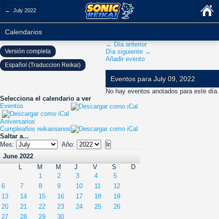
← July 2022
Calendarios
← Día anterior
Versión completa
Día siguiente →
Añadir evento
Español (Traduccion Reikai)
Eventos para July 09, 2022
No hay eventos anotados para este día.
Selecciona el calendario a ver
Eventos
Aniversarios
Cumpleaños reikainianos
Saltar a...
Mes:
Año:
June 2022
L
M
M
J
V
S
D
1
2
3
4
5
6
7
8
9
10
11
12
13
14
15
16
17
18
19
20
21
22
23
24
25
26
27
28
29
30