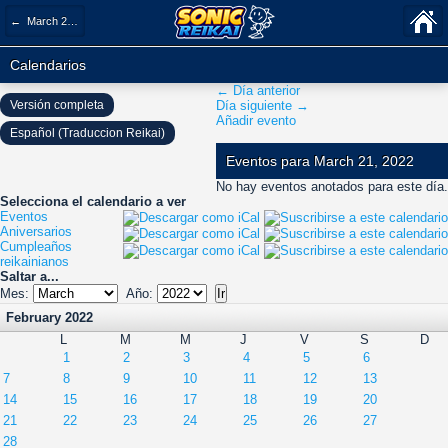
← March 2022
Calendarios
← Día anterior
Versión completa
Día siguiente →
Añadir evento
Español (Traduccion Reikai)
Eventos para March 21, 2022
No hay eventos anotados para este día.
Selecciona el calendario a ver
Eventos
Aniversarios
Cumpleaños
reikainianos
Saltar a...
Mes:
Año:
February 2022
L
M
M
J
V
S
D
1
2
3
4
5
6
7
8
9
10
11
12
13
14
15
16
17
18
19
20
21
22
23
24
25
26
27
28